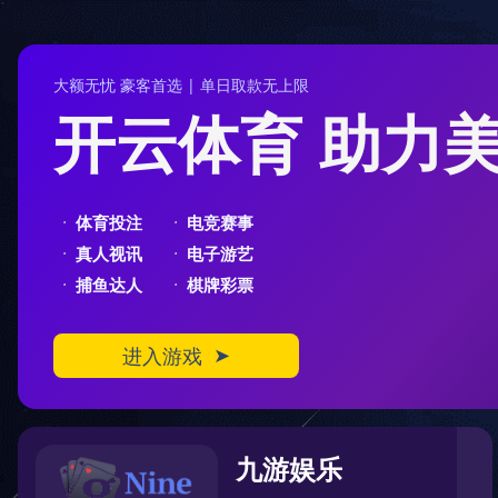
大额无忧 豪客首选 | 单日取款无上限
开云体育 助力
·
体育投注
·
电竞赛事
·
真人视讯
·
电子游艺
·
捕鱼达人
·
棋牌彩票
进入游戏
➤
九游娱乐