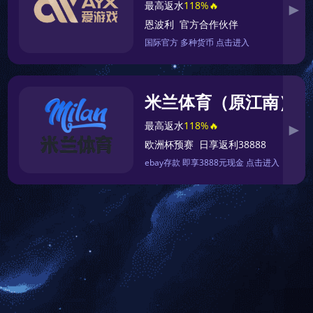
最高返水
118%🔥
►
恩波利
官方合作伙伴
国际官方 多种货币 点击进入
米兰体育（原江南）
最高返水
118%🔥
►
欧洲杯预赛
日享返利38888
ebay存款 即享3888元现金 点击进入