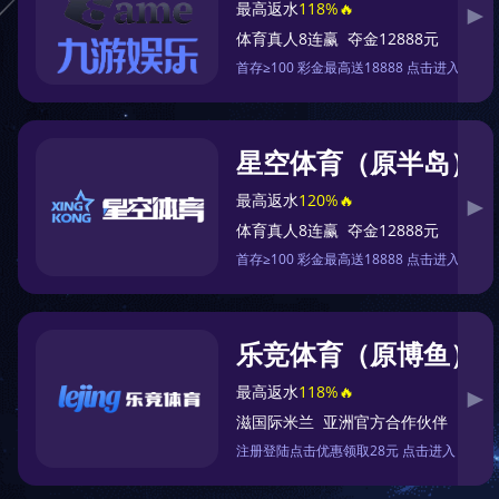
最高返水
118%🔥
►
体育真人8连赢
夺金12888元
首存≥100 彩金最高送18888 点击进入
星空体育（原半岛）
最高返水
120%🔥
►
体育真人8连赢
夺金12888元
首存≥100 彩金最高送18888 点击进入
乐竞体育（原博鱼）
最高返水
118%🔥
►
滋国际米兰
亚洲官方合作伙伴
注册登陆点击优惠领取28元 点击进入