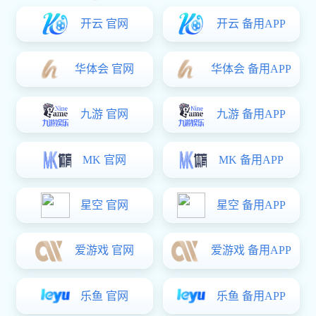
开云 官网
开云 备用APP
华体会 官网
华体会 备用APP
九游 官网
九游 备用APP
MK 官网
MK 备用APP
星空 官网
星空 备用APP
爱游戏 官网
爱游戏 备用APP
乐鱼 官网
乐鱼 备用APP