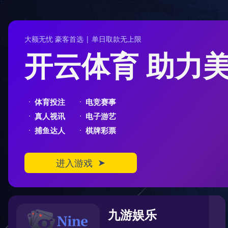
大额无忧 豪客首选 | 单日取款无上限
开云体育 助力
·
体育投注
·
电竞赛事
·
真人视讯
·
电子游艺
·
捕鱼达人
·
棋牌彩票
进入游戏
➤
九游娱乐