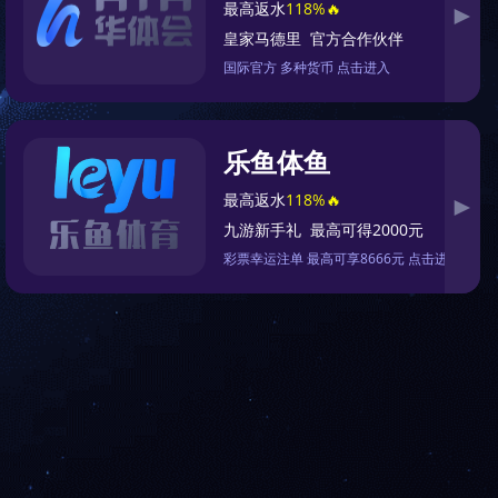
最高返水
118%🔥
►
皇家马德里
官方合作伙伴
国际官方 多种货币 点击进入
乐鱼体鱼
最高返水
118%🔥
►
九游新手礼
最高可得2000元
彩票幸运注单 最高可享8666元 点击进入