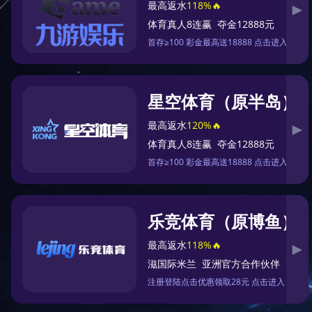
最高返水
118%🔥
►
体育真人8连赢
夺金12888元
首存≥100 彩金最高送18888 点击进入
星空体育（原半岛）
最高返水
120%🔥
►
体育真人8连赢
夺金12888元
首存≥100 彩金最高送18888 点击进入
乐竞体育（原博鱼）
最高返水
118%🔥
►
滋国际米兰
亚洲官方合作伙伴
注册登陆点击优惠领取28元 点击进入