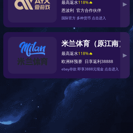
最高返水
118%🔥
►
恩波利
官方合作伙伴
国际官方 多种货币 点击进入
米兰体育（原江南）
最高返水
118%🔥
►
欧洲杯预赛
日享返利38888
ebay存款 即享3888元现金 点击进入