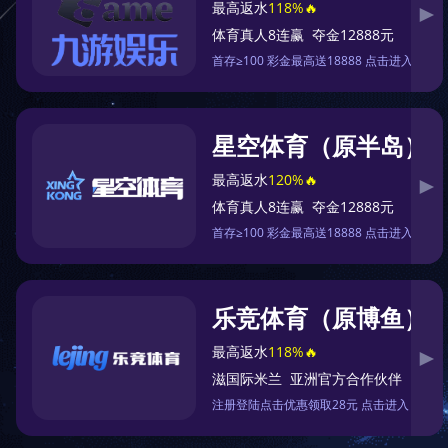
最高返水
118%🔥
►
体育真人8连赢
夺金12888元
首存≥100 彩金最高送18888 点击进入
星空体育（原半岛）
最高返水
120%🔥
►
体育真人8连赢
夺金12888元
首存≥100 彩金最高送18888 点击进入
乐竞体育（原博鱼）
最高返水
118%🔥
►
滋国际米兰
亚洲官方合作伙伴
注册登陆点击优惠领取28元 点击进入