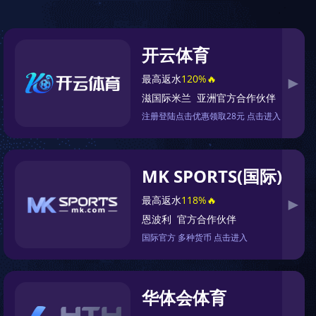
开云体育
最高返水
120%🔥
►
滋国际米兰
亚洲官方合作伙伴
注册登陆点击优惠领取28元 点击进入
MK SPORTS(国际)
最高返水
118%🔥
►
恩波利
官方合作伙伴
国际官方 多种货币 点击进入
华体会体育